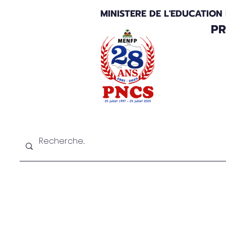
MINISTERE DE L'EDUCATION
PR
Au sujet du PNCS
Bilan et perspectiv