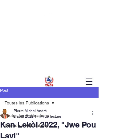
MINISTERE DE L'EDUCATION DE L'EDUCATION
NATIONALE ET DE LA FORMATION PROFESSIONNELLE
(MENFP)
PROGRAMME NATIONAL
DE CANTINES SCOLAIRES
(PNCS)
Post
Toutes les Publications
Pierre Michel André
Toutes les Publications
2 août 2022
1 min de lecture
Kan Lekòl 2022, "Jwe Pou
Dernières Publications
Lavi"