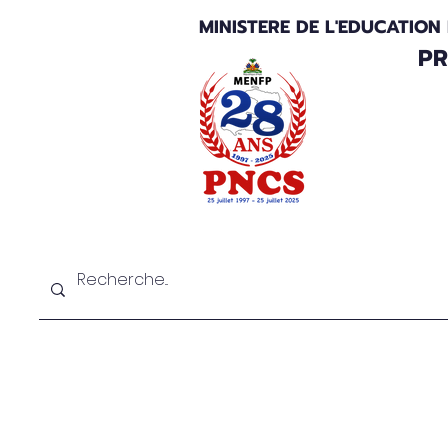
MINISTERE DE L'EDUCATION
PR
Au sujet du PNCS
Bilan et perspectiv