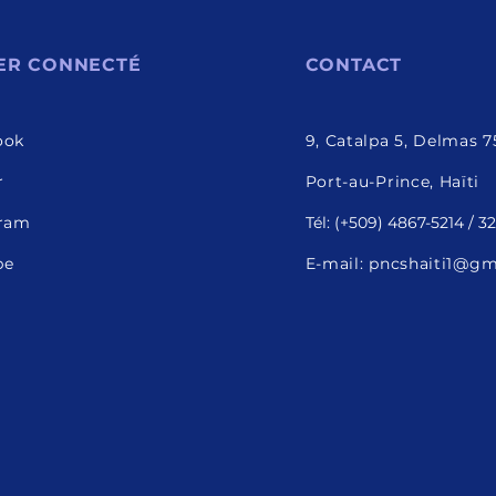
ER CONNECTÉ
CONTACT
ook
9, Catalpa 5, Delmas 7
r
Port-au-Prince, Haïti
gram
Tél: (+509) 4867-5214 / 
be
E-mail:
pncshaiti1@gm