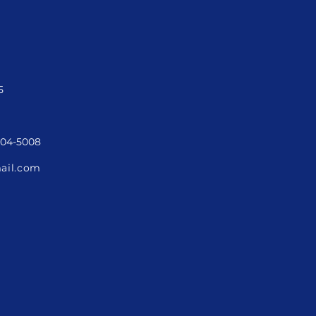
5
3204-5008
ail.com