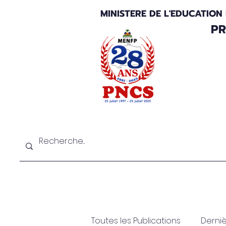
MINISTERE DE L'EDUCATION
PR
Au sujet du PNCS
Bilan et perspectiv
Toutes les Publications
Derniè