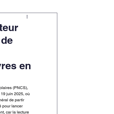
teur
 de
vres en
laires (PNCS), 
 19 juin 2025, où 
éral de partir 
é pour lancer 
, car la lecture 