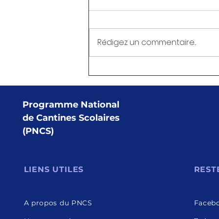
Rédigez un commentaire...
PNCS-OFATMA : Vers une
couverture médicale pour
les cadres du Programme
Une rencontre importante
Programme National
s’est tenue ce mercredi 15
de Cantines Scolaires
avril 2026.
(PNCS)
LIENS UTILES
REST
A propos du PNCS
Faceb