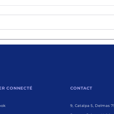
Prise de contact entre le
Renc
PNCS et le BND au bénéfice
le C
de l’alimentation
du P
scolaireDelmas, le 14 avril
resp
2026.- Une rencontre s’est
Coor
tenue ce mardi entre le
PNCS
Programme National de
PHIL
Cantines Scolaires (PNCS).
vend
ER CONNECTÉ
CONTACT
ook
9, Catalpa 5, Delmas 7