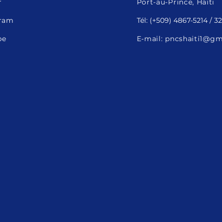
r
Port-au-Prince, Haïti
gram
Tél: (+509) 4867-5214 / 
be
E-mail:
pncshaiti1@gm