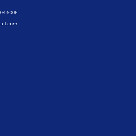
3204-5008
ail.com