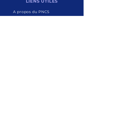
LIENS UTILES
A propos du PNCS
Nos partenaires
Actualités
Bulletins d'informations
RESTER CONNECTÉ
Facebook
Twitter
Instagram
YouTube
CONTACT