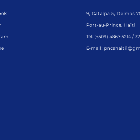
ook
9, Catalpa 5, Delmas 7
r
Port-au-Prince, Haïti
gram
Tél: (+509) 4867-5214 / 
be
E-mail:
pncshaiti1@gm