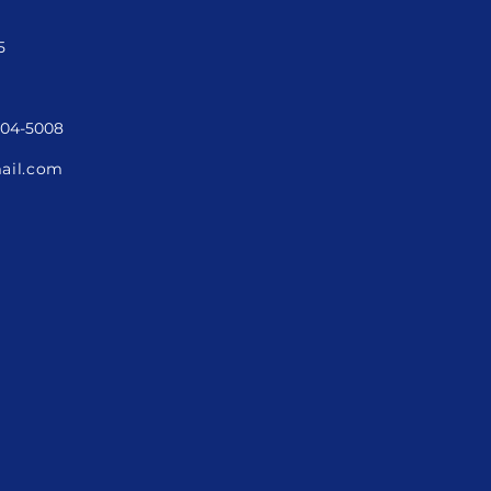
5
3204-5008
ail.com