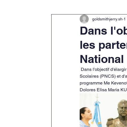
goldsmithjerry.sh
1
Dans l'ob
les part
National
 Dans l'objectif d'élargir et redynamiser les partenariats entre le Programme National de Cantines 
Scolaires (PNCS) et d'a
programme Me Kevenot D
Dolores Elisa Maria KUN