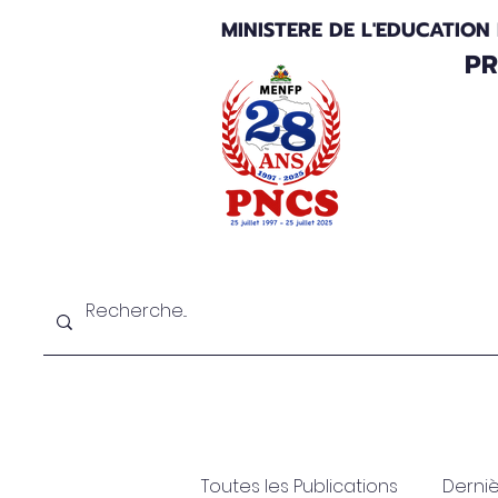
MINISTERE DE L'EDUCATION
PR
Au sujet du PNCS
Bilan et perspectiv
Toutes les Publications
Derniè