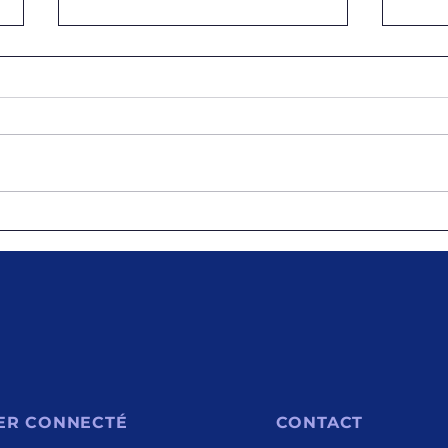
Prise de contact entre le
Renc
PNCS et le BND au bénéfice
le C
de l’alimentation
du P
scolaireDelmas, le 14 avril
resp
2026.- Une rencontre s’est
Coor
tenue ce mardi entre le
PNCS
Programme National de
PHIL
Cantines Scolaires (PNCS).
vend
ER CONNECTÉ
CONTACT