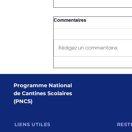
Commentaires
Rédigez un commentaire...
PNCS-OFATMA : Vers une
couverture médicale pour
les cadres du Programme
Une rencontre importante
Programme National
s’est tenue ce mercredi 15
de Cantines Scolaires
avril 2026.
(PNCS)
LIENS UTILES
REST