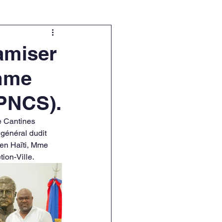
namiser
amme
(PNCS).
général dudit 
en Haïti, Mme 
ion-Ville.